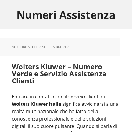
Skip
Skip
Skip
to
to
to
Numeri Assistenza
main
primary
footer
content
sidebar
AGGIORNATO IL
2 SETTEMBRE 2025
Wolters Kluwer – Numero
Verde e Servizio Assistenza
Clienti
Entrare in contatto con il servizio clienti di
Wolters Kluwer Italia
significa avvicinarsi a una
realtà multinazionale che ha fatto della
conoscenza professionale e delle soluzioni
digitali il suo cuore pulsante. Quando si parla di