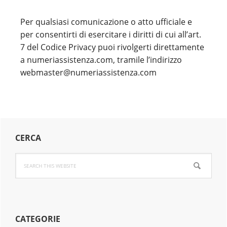
Per qualsiasi comunicazione o atto ufficiale e
per consentirti di esercitare i diritti di cui all’art.
7 del Codice Privacy puoi rivolgerti direttamente
a numeriassistenza.com, tramile l’indirizzo
webmaster@numeriassistenza.com
Primary
CERCA
Sidebar
Search
this
website
CATEGORIE