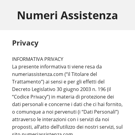
Skip
Skip
Skip
to
to
to
Numeri Assistenza
main
primary
footer
content
sidebar
Privacy
INFORMATIVA PRIVACY
La presente informativa ti viene resa da
numeriassistenza.com (“il Titolare del
Trattamento”) ai sensi e per gli effetti del
Decreto Legislativo 30 giugno 2003 n. 196 (il
“Codice Privacy”) in materia di protezione dei
dati personali e concerne i dati che ci hai fornito,
o comunque a noi pervenuti (i “Dati Personali”)
attraverso le interazioni con i servizi da noi
proposti, all’atto dell’utilizzo dei nostri servizi, sul
sito numeriassistenza.com.