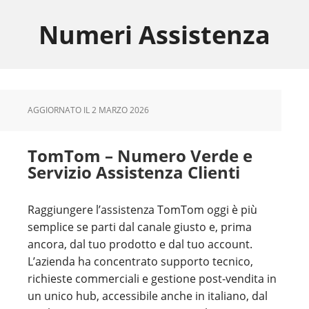
Skip
Skip
Skip
to
to
to
Numeri Assistenza
main
primary
footer
content
sidebar
AGGIORNATO IL
2 MARZO 2026
TomTom – Numero Verde e
Servizio Assistenza Clienti
Raggiungere l’assistenza TomTom oggi è più
semplice se parti dal canale giusto e, prima
ancora, dal tuo prodotto e dal tuo account.
L’azienda ha concentrato supporto tecnico,
richieste commerciali e gestione post-vendita in
un unico hub, accessibile anche in italiano, dal