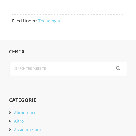
Filed Under:
Tecnologia
Primary
CERCA
Sidebar
Search
this
website
CATEGORIE
Alimentari
Altro
Assicurazioni