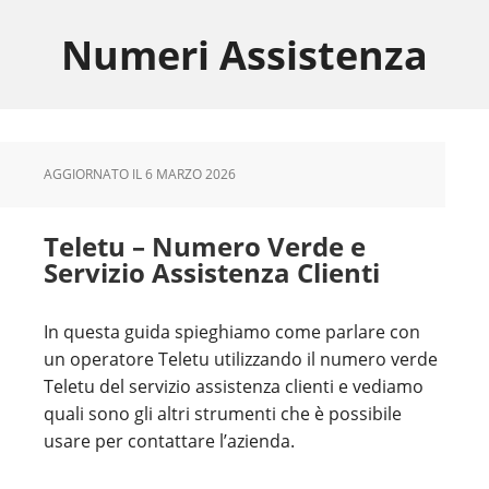
Skip
Skip
Skip
to
to
to
Numeri Assistenza
main
primary
footer
content
sidebar
AGGIORNATO IL
6 MARZO 2026
Teletu – Numero Verde e
Servizio Assistenza Clienti
In questa guida spieghiamo come parlare con
un operatore Teletu utilizzando il numero verde
Teletu del servizio assistenza clienti e vediamo
quali sono gli altri strumenti che è possibile
usare per contattare l’azienda.