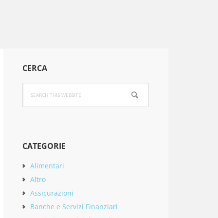
Primary
CERCA
Sidebar
Search
this
website
CATEGORIE
Alimentari
Altro
Assicurazioni
Banche e Servizi Finanziari