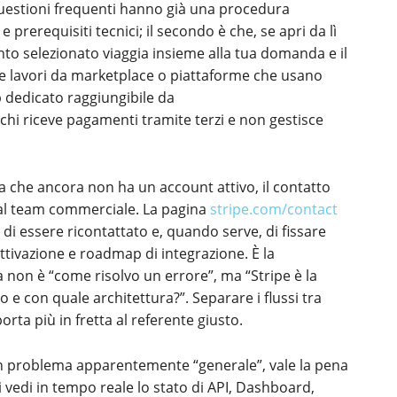
questioni frequenti hanno già una procedura
 prerequisiti tecnici; il secondo è che, se apri da lì
nto selezionato viaggia insieme alla tua domanda e il
 se lavori da marketplace o piattaforme che usano
p dedicato raggiungibile da
r chi riceve pagamenti tramite terzi e non gestisce
a che ancora non ha un account attivo, il contatto
al team commerciale. La pagina
stripe.com/contact
, di essere ricontattato e, quando serve, di fissare
attivazione e roadmap di integrazione. È la
non è “come risolvo un errore”, ma “Stripe è la
 e con quale architettura?”. Separare i flussi tra
orta più in fretta al referente giusto.
un problema apparentemente “generale”, vale la pena
i vedi in tempo reale lo stato di API, Dashboard,