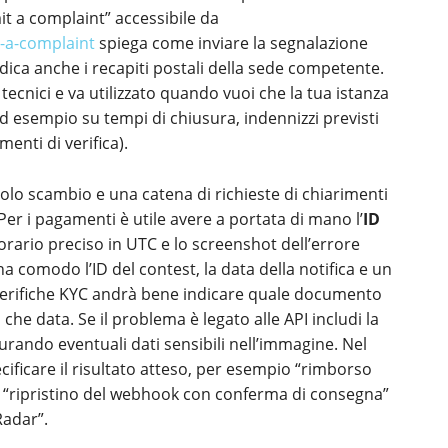
it a complaint” accessibile da
-a-complaint
spiega come inviare la segnalazione
indica anche i recapiti postali della sede competente.
 tecnici e va utilizzato quando vuoi che la tua istanza
d esempio su tempi di chiusura, indennizzi previsti
menti di verifica).
solo scambio e una catena di richieste di chiarimenti
er i pagamenti è utile avere a portata di mano l’
ID
l’orario preciso in UTC e lo screenshot dell’errore
na comodo l’ID del contest, la data della notifica e un
 verifiche KYC andrà bene indicare quale documento
 che data. Se il problema è legato alle API includi la
rando eventuali dati sensibili nell’immagine. Nel
ificare il risultato atteso, per esempio “rimborso
”, “ripristino del webhook con conferma di consegna”
Radar”.