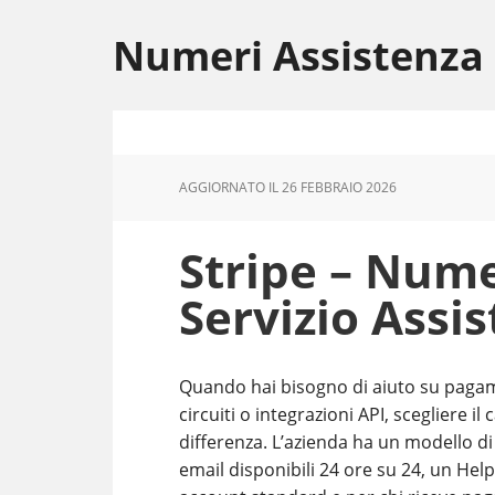
Skip
Skip
Skip
to
to
to
Numeri Assistenza
main
primary
footer
content
sidebar
AGGIORNATO IL
26 FEBBRAIO 2026
Stripe – Num
Servizio Assis
Quando hai bisogno di aiuto su pagamen
circuiti o integrazioni API, scegliere il
differenza. L’azienda ha un modello di 
email disponibili 24 ore su 24, un Help 