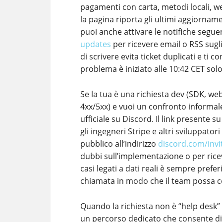
pagamenti con carta, metodi locali, we
la pagina riporta gli ultimi aggiorname
puoi anche attivare le notifiche segue
updates
per ricevere email o RSS sugl
di scrivere evita ticket duplicati e ti 
problema è iniziato alle 10:42 CET sol
Se la tua è una richiesta dev (SDK, w
4xx/5xx) e vuoi un confronto informale 
ufficiale su Discord. Il link presente s
gli ingegneri Stripe e altri sviluppato
pubblico all’indirizzo
discord.com/invi
dubbi sull’implementazione o per rice
casi legati a dati reali è sempre prefe
chiamata in modo che il team possa co
Quando la richiesta non è “help desk
un percorso dedicato che consente di 