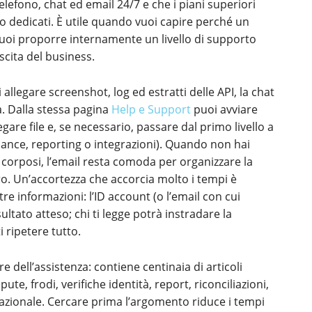
lefono, chat ed email 24/7 e che i piani superiori
o dedicati. È utile quando vuoi capire perché un
vuoi proporre internamente un livello di supporto
escita del business.
 allegare screenshot, log ed estratti delle API, la chat
a. Dalla stessa pagina
Help e Support
puoi avviare
are file e, se necessario, passare dal primo livello a
iance, reporting o integrazioni). Quando non hai
 corposi, l’email resta comoda per organizzare la
o. Un’accortezza che accorcia molto i tempi è
tre informazioni: l’ID account (o l’email con cui
sultato atteso; chi ti legge potrà instradare la
i ripetere tutto.
re dell’assistenza: contiene centinaia di articoli
te, frodi, verifiche identità, report, riconciliazioni,
rnazionale. Cercare prima l’argomento riduce i tempi