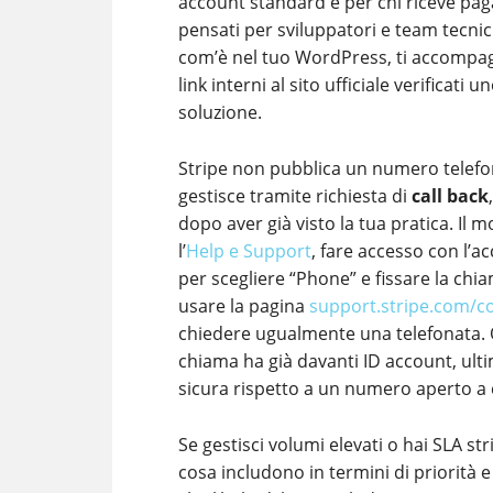
account standard e per chi riceve paga
pensati per sviluppatori e team tecnic
com’è nel tuo WordPress, ti accompagna
link interni al sito ufficiale verificati
soluzione.
Stripe non pubblica un numero telefo
gestisce tramite richiesta di
call back
dopo aver già visto la tua pratica. Il 
l’
Help e Support
, fare accesso con l’a
per scegliere “Phone” e fissare la chi
usare la pagina
support.stripe.com/c
chiedere ugualmente una telefonata. Q
chiama ha già davanti ID account, ultim
sicura rispetto a un numero aperto a
Se gestisci volumi elevati o hai SLA str
cosa includono in termini di priorità 