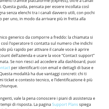
menti tramite piattaforme (Express), oltre a canali
i. Questa guida, pensata per essere incollata così
 senza elenchi tra i canali davvero utili, con pochi
 uno per uno, in modo da arrivare più in fretta alla
nico generico da comporre a freddo: la chiamata si
, così l’operatore ti contatta sul numero che indichi
modo più rapido per attivare il canale voce è aprire
ccount dell’azienda e usare la voce “Contact support”
amata. Se non riesci ad accedere alla dashboard, puoi
ontact
per identificarti con email e dettagli di base e
uesta modalità ha due vantaggi concreti: chi ti
i ticket e contesto tecnico, e l’identificazione è più
 chiunque.
ingenti, vale la pena conoscere i piani di assistenza e
e tempi di risposta. La pagina
Support Plans
spiega