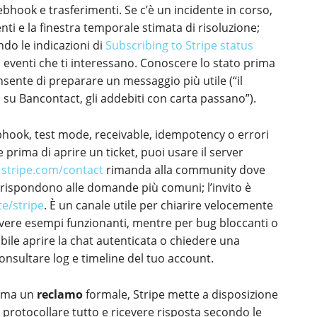
bhook e trasferimenti. Se c’è un incidente in corso,
nti e la finestra temporale stimata di risoluzione;
ndo le indicazioni di
Subscribing to Stripe status
i eventi che ti interessano. Conoscere lo stato prima
consente di preparare un messaggio più utile (“il
o su Bancontact, gli addebiti con carta passano”).
ebhook, test mode, receivable, idempotency o errori
prima di aprire un ticket, puoi usare il server
u
stripe.com/contact
rimanda alla community dove
ri rispondono alle domande più comuni; l’invito è
te/stripe
. È un canale utile per chiarire velocemente
vere esempi funzionanti, mentre per bug bloccanti o
ribile aprire la chat autenticata o chiedere una
nsultare log e timeline del tuo account.
” ma un
reclamo
formale, Stripe mette a disposizione
protocollare tutto e ricevere risposta secondo le