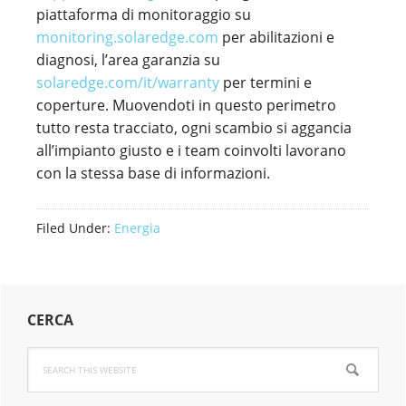
piattaforma di monitoraggio su
monitoring.solaredge.com
per abilitazioni e
diagnosi, l’area garanzia su
solaredge.com/it/warranty
per termini e
coperture. Muovendoti in questo perimetro
tutto resta tracciato, ogni scambio si aggancia
all’impianto giusto e i team coinvolti lavorano
con la stessa base di informazioni.
Filed Under:
Energia
Primary
CERCA
Sidebar
Search
this
website