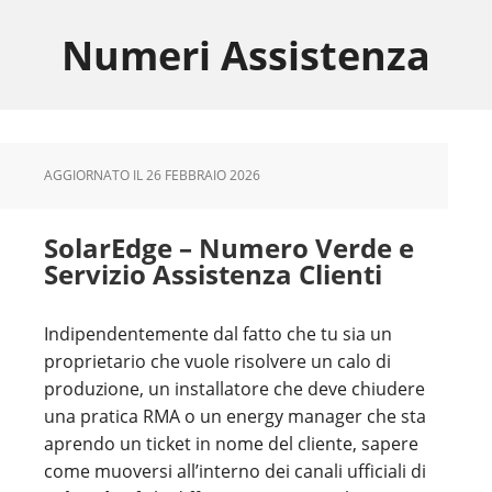
Skip
Skip
Skip
to
to
to
Numeri Assistenza
main
primary
footer
content
sidebar
AGGIORNATO IL
26 FEBBRAIO 2026
SolarEdge – Numero Verde e
Servizio Assistenza Clienti
Indipendentemente dal fatto che tu sia un
proprietario che vuole risolvere un calo di
produzione, un installatore che deve chiudere
una pratica RMA o un energy manager che sta
aprendo un ticket in nome del cliente, sapere
come muoversi all’interno dei canali ufficiali di