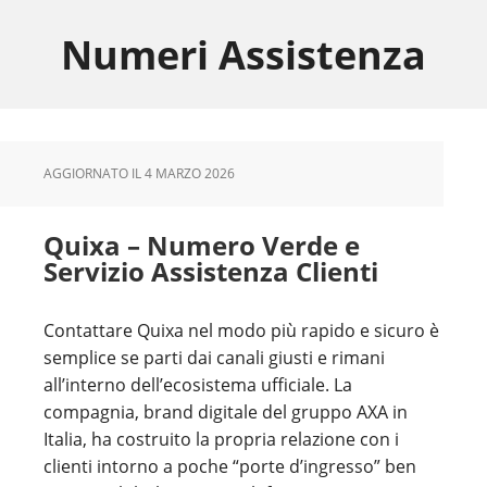
Skip
Skip
Skip
to
to
to
Numeri Assistenza
main
primary
footer
content
sidebar
AGGIORNATO IL
4 MARZO 2026
Quixa – Numero Verde e
Servizio Assistenza Clienti
Contattare Quixa nel modo più rapido e sicuro è
semplice se parti dai canali giusti e rimani
all’interno dell’ecosistema ufficiale. La
compagnia, brand digitale del gruppo AXA in
Italia, ha costruito la propria relazione con i
clienti intorno a poche “porte d’ingresso” ben