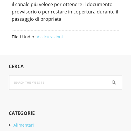
il canale più veloce per ottenere il documento
provvisorio o per restare in copertura durante il
passaggio di proprietà.
Filed Under:
Assicurazioni
Primary
CERCA
Sidebar
Search
this
website
CATEGORIE
Alimentari