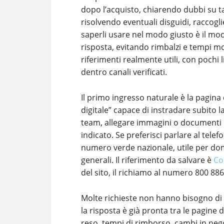
dopo l’acquisto, chiarendo dubbi su tag
risolvendo eventuali disguidi, raccogli
saperli usare nel modo giusto è il m
risposta, evitando rimbalzi e tempi mo
riferimenti realmente utili, con pochi 
dentro canali verificati.
Il primo ingresso naturale è la pagina
digitale” capace di instradare subito l
team, allegare immagini o documenti q
indicato. Se preferisci parlare al telef
numero verde nazionale, utile per dom
generali. Il riferimento da salvare è
Co
del sito, il richiamo al numero 800 886
Molte richieste non hanno bisogno di 
la risposta è già pronta tra le pagine 
reso, tempi di rimborso, cambi in nego