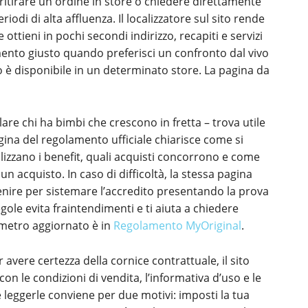
ritirare un ordine in store o chiedere direttamente
riodi di alta affluenza. Il localizzatore sul sito rende
 ottieni in pochi secondi indirizzo, recapiti e servizi
rumento giusto quando preferisci un confronto dal vivo
o è disponibile in un determinato store. La pagina da
are chi ha bimbi che crescono in fretta – trova utile
gina del regolamento ufficiale chiarisce come si
lizzano i benefit, quali acquisti concorrono e come
un acquisto. In caso di difficoltà, la stessa pagina
rvenire per sistemare l’accredito presentando la prova
gole evita fraintendimenti e ti aiuta a chiedere
imetro aggiornato è in
Regolamento MyOriginal
.
 avere certezza della cornice contrattuale, il sito
 le condizioni di vendita, l’informativa d’uso e le
e leggerle conviene per due motivi: imposti la tua