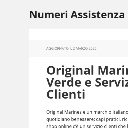
Skip
Skip
Skip
to
to
to
Numeri Assistenza
main
primary
footer
content
sidebar
AGGIORNATO IL
2 MARZO 2026
Original Mar
Verde e Servi
Clienti
Original Marines è un marchio italiano
quotidiano benessere: capi pratici, ric
shop online c’è un servizio clienti ch