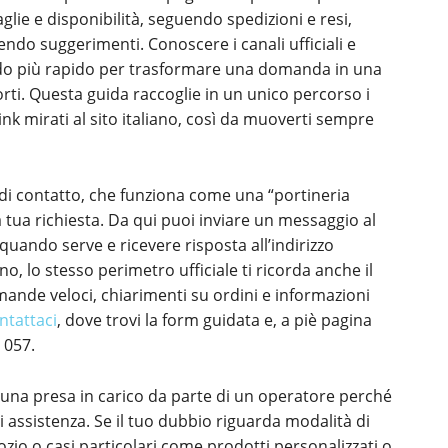
lie e disponibilità, seguendo spedizioni e resi,
endo suggerimenti. Conoscere i canali ufficiali e
odo più rapido per trasformare una domanda in una
rti. Questa guida raccoglie in un unico percorso i
link mirati al sito italiano, così da muoverti sempre
 di contatto, che funziona come una “portineria
a tua richiesta. Da qui puoi inviare un messaggio al
uando serve e ricevere risposta all’indirizzo
ono, lo stesso perimetro ufficiale ti ricorda anche il
ande veloci, chiarimenti su ordini e informazioni
ntattaci
, dove trovi la form guidata e, a piè pagina
 057.
una presa in carico da parte di un operatore perché
di assistenza. Se il tuo dubbio riguarda modalità di
zio o casi particolari come prodotti personalizzati o