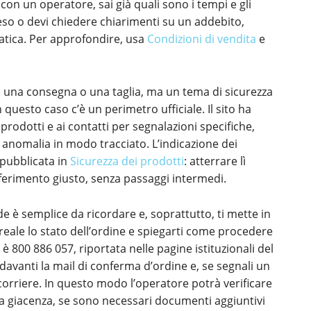
 con un operatore, sai già quali sono i tempi e gli
reso o devi chiedere chiarimenti su un addebito,
pratica. Per approfondire, usa
Condizioni di vendita
e
una consegna o una taglia, ma un tema di sicurezza
questo caso c’è un perimetro ufficiale. Il sito ha
prodotti e ai contatti per segnalazioni specifiche,
 anomalia in modo tracciato. L’indicazione dei
 pubblicata in
Sicurezza dei prodotti
: atterrare lì
riferimento giusto, senza passaggi intermedi.
rde è semplice da ricordare e, soprattutto, ti mette in
reale lo stato dell’ordine e spiegarti come procedere
 è 800 886 057, riportata nelle pagine istituzionali del
 davanti la mail di conferma d’ordine e, se segnali un
corriere. In questo modo l’operatore potrà verificare
 una giacenza, se sono necessari documenti aggiuntivi