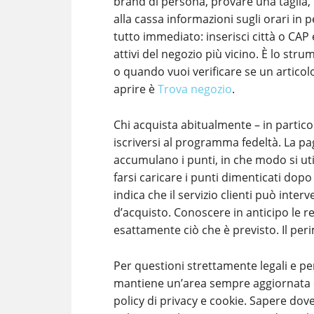
brand di persona, provare una taglia, 
alla cassa informazioni sugli orari in pe
tutto immediato: inserisci città o CAP e
attivi del negozio più vicino. È lo st
o quando vuoi verificare se un articol
aprire è
Trova negozio
.
Chi acquista abitualmente – in particol
iscriversi al programma fedeltà. La pa
accumulano i punti, in che modo si uti
farsi caricare i punti dimenticati dopo 
indica che il servizio clienti può inte
d’acquisto. Conoscere in anticipo le re
esattamente ciò che è previsto. Il per
Per questioni strettamente legali e per
mantiene un’area sempre aggiornata con
policy di privacy e cookie. Sapere dov