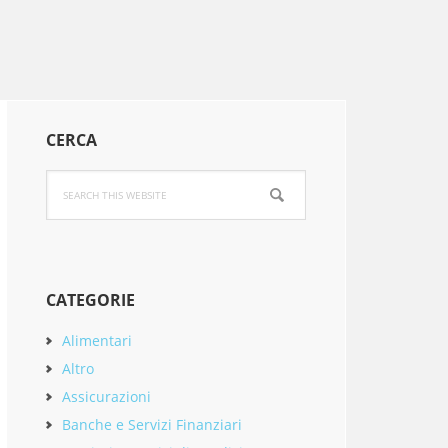
Primary
CERCA
Sidebar
Search
this
website
CATEGORIE
Alimentari
Altro
Assicurazioni
Banche e Servizi Finanziari