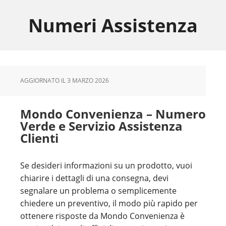
Skip
Skip
Skip
to
to
to
Numeri Assistenza
main
primary
footer
content
sidebar
AGGIORNATO IL
3 MARZO 2026
Mondo Convenienza – Numero
Verde e Servizio Assistenza
Clienti
Se desideri informazioni su un prodotto, vuoi
chiarire i dettagli di una consegna, devi
segnalare un problema o semplicemente
chiedere un preventivo, il modo più rapido per
ottenere risposte da Mondo Convenienza è