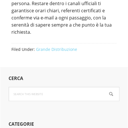
persona. Restare dentro i canali ufficiali ti
garantisce orari chiari, referenti certificati e
conferme via e-mail a ogni passaggio, con la
serenità di sapere sempre a che punto è la tua
richiesta.
Filed Under:
Grande Distribuzione
Primary
CERCA
Sidebar
Search
this
website
CATEGORIE