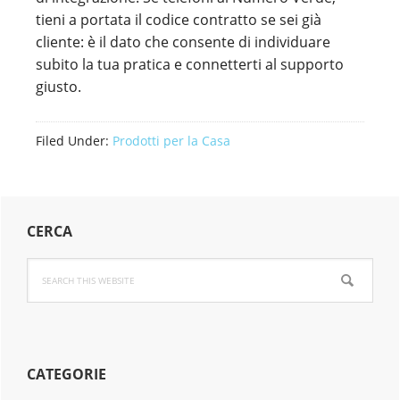
tieni a portata il codice contratto se sei già
cliente: è il dato che consente di individuare
subito la tua pratica e connetterti al supporto
giusto.
Filed Under:
Prodotti per la Casa
Primary
CERCA
Sidebar
Search
this
website
CATEGORIE