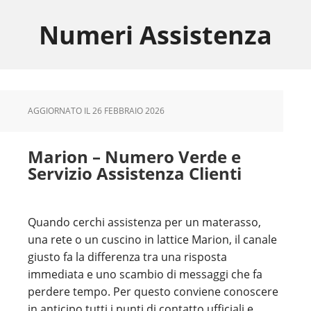
Skip
Skip
Skip
to
to
to
Numeri Assistenza
main
primary
footer
content
sidebar
AGGIORNATO IL
26 FEBBRAIO 2026
Marion – Numero Verde e
Servizio Assistenza Clienti
Quando cerchi assistenza per un materasso,
una rete o un cuscino in lattice Marion, il canale
giusto fa la differenza tra una risposta
immediata e uno scambio di messaggi che fa
perdere tempo. Per questo conviene conoscere
in anticipo tutti i punti di contatto ufficiali e