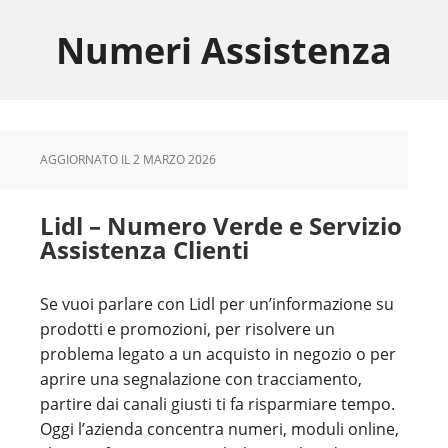
Skip
Skip
Skip
to
to
to
Numeri Assistenza
main
primary
footer
content
sidebar
AGGIORNATO IL
2 MARZO 2026
Lidl – Numero Verde e Servizio
Assistenza Clienti
Se vuoi parlare con Lidl per un’informazione su
prodotti e promozioni, per risolvere un
problema legato a un acquisto in negozio o per
aprire una segnalazione con tracciamento,
partire dai canali giusti ti fa risparmiare tempo.
Oggi l’azienda concentra numeri, moduli online,