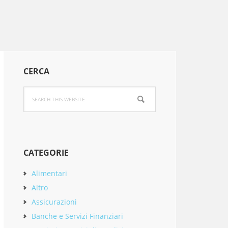
Primary
CERCA
Sidebar
Search
this
website
CATEGORIE
Alimentari
Altro
Assicurazioni
Banche e Servizi Finanziari