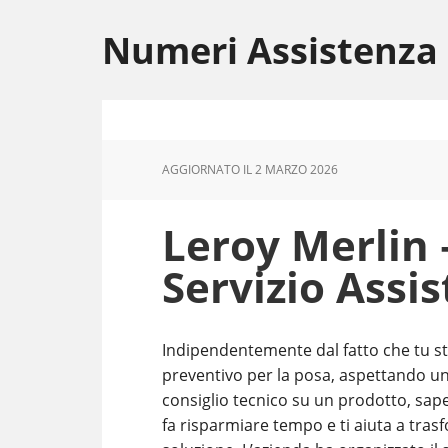
Skip
Skip
Skip
to
to
to
Numeri Assistenza
main
primary
footer
content
sidebar
AGGIORNATO IL
2 MARZO 2026
Leroy Merlin
Servizio Assis
Indipendentemente dal fatto che tu st
preventivo per la posa, aspettando u
consiglio tecnico su un prodotto, sap
fa risparmiare tempo e ti aiuta a tr