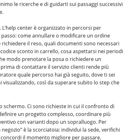
nimo le ricerche e di guidarti sui passaggi successivi
e.
. L’help center è organizzato in percorsi per
asso: come annullare o modificare un ordine
richiedere il reso, quali documenti sono necessari
odice sconto in carrello, cosa aspettarsi nei periodi
n che modo prenotare la posa o richiedere un
rima di contattare il servizio clienti rende più
peratore quale percorso hai già seguito, dove ti sei
i visualizzando, così da superare subito lo step che
lo schermo. Ci sono richieste in cui il confronto di
: definire un progetto complesso, coordinare più
ventivo con varianti dopo un sopralluogo. Per
egozio” è la scorciatoia: individui la sede, verifichi
 e concordi il momento migliore per passare.