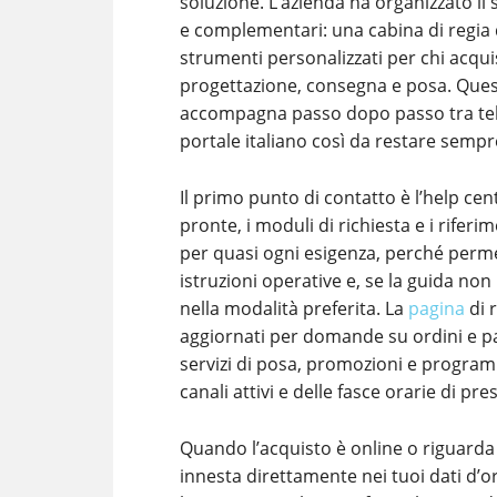
soluzione. L’azienda ha organizzato il s
e complementari: una cabina di regia dig
strumenti personalizzati per chi acquis
progettazione, consegna e posa. Questa
accompagna passo dopo passo tra telefo
portale italiano così da restare sempre 
Il primo punto di contatto è l’help cen
pronte, i moduli di richiesta e i riferi
per quasi ogni esigenza, perché permet
istruzioni operative e, se la guida non 
nella modalità preferita. La
pagina
di 
aggiornati per domande su ordini e pa
servizi di posa, promozioni e programm
canali attivi e delle fasce orarie di pres
Quando l’acquisto è online o riguarda il
innesta direttamente nei tuoi dati d’or