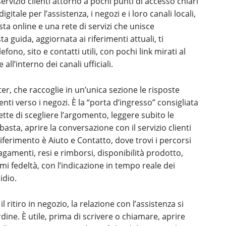
ervizio clienti attorno a pochi punti di accesso chiari
itale per l’assistenza, i negozi e i loro canali locali,
ta online e una rete di servizi che unisce
 guida, aggiornata ai riferimenti attuali, ti
no, sito e contatti utili, con pochi link mirati al
all’interno dei canali ufficiali.
ter, che raccoglie in un’unica sezione le risposte
menti verso i negozi. È la “porta d’ingresso” consigliata
te di scegliere l’argomento, leggere subito le
basta, aprire la conversazione con il servizio clienti
riferimento è Aiuto e Contatto, dove trovi i percorsi
gamenti, resi e rimborsi, disponibilità prodotto,
i fedeltà, con l’indicazione in tempo reale dei
idio.
 ritiro in negozio, la relazione con l’assistenza si
dine. È utile, prima di scrivere o chiamare, aprire