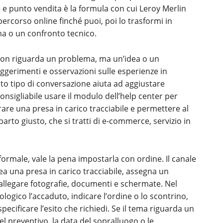
e e punto vendita è la formula con cui Leroy Merlin
l percorso online finché puoi, poi lo trasformi in
 o un confronto tecnico.
o non riguarda un problema, ma un’idea o un
suggerimenti e osservazioni sulle esperienze in
to tipo di conversazione aiuta ad aggiustare
nsigliabile usare il modulo dell’help center per
are una presa in carico tracciabile e permettere al
parto giusto, che si tratti di e-commerce, servizio in
ormale, vale la pena impostarla con ordine. Il canale
rea una presa in carico tracciabile, assegna un
 allegare fotografie, documenti e schermate. Nel
logico l’accaduto, indicare l’ordine o lo scontrino,
pecificare l’esito che richiedi. Se il tema riguarda un
el preventivo, la data del sopralluogo o le