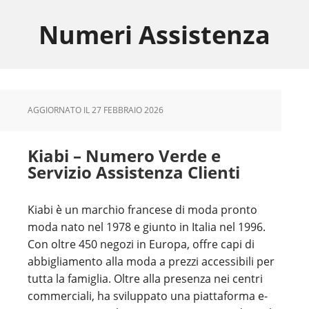
Skip
Skip
Skip
to
to
to
Numeri Assistenza
main
primary
footer
content
sidebar
AGGIORNATO IL
27 FEBBRAIO 2026
Kiabi – Numero Verde e
Servizio Assistenza Clienti
Kiabi è un marchio francese di moda pronto
moda nato nel 1978 e giunto in Italia nel 1996.
Con oltre 450 negozi in Europa, offre capi di
abbigliamento alla moda a prezzi accessibili per
tutta la famiglia. Oltre alla presenza nei centri
commerciali, ha sviluppato una piattaforma e-