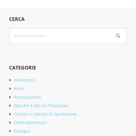
Primary
CERCA
Sidebar
Search
this
website
CATEGORIE
Alimentari
Altro
Assicurazioni
Banche e Servizi Finanziari
Corrieri e Servizi di Spedizione
Elettrodomestici
Energia