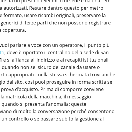
cate da un presidio telefonico di sede e da una rete
ica autorizzati. Restare dentro questo perimetro
 formato, usare ricambi originali, preservare la
generici di terze parti che non possono registrare
la copertura.
vuoi parlare a voce con un operatore, il punto più
tti
, dove è riportato il centralino della sede di San
1
e si affianca all’indirizzo e ai recapiti istituzionali.
si quando non sei sicuro del canale da usare o
rto appropriato; nella stessa schermata trovi anche
o dal sito, così puoi proseguire in forma scritta se
 la prova d’acquisto. Prima di comporre conviene
, la matricola della macchina, il messaggio
di quando si presenta l’anomalia: queste
reviano di molto la conversazione perché consentono
n un controllo o se passare subito la gestione al