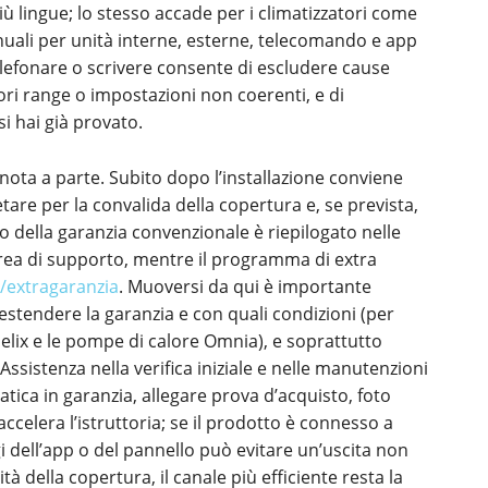
iù lingue; lo stesso accade per i climatizzatori come
uali per unità interne, esterne, telecomando e app
elefonare o scrivere consente di escludere cause
fuori range o impostazioni non coerenti, e di
i hai già provato.
nota a parte. Subito dopo l’installazione conviene
etare per la convalida della copertura e, se prevista,
ro della garanzia convenzionale è riepilogato nelle
area di supporto, mentre il programma di extra
t/extragaranzia
. Muoversi da qui è importante
estendere la garanzia e con quali condizioni (per
lix e le pompe di calore Omnia), e soprattutto
Assistenza nella verifica iniziale e nelle manutenzioni
ica in garanzia, allegare prova d’acquisto, foto
accelera l’istruttoria; se il prodotto è connesso a
 dell’app o del pannello può evitare un’uscita non
ità della copertura, il canale più efficiente resta la