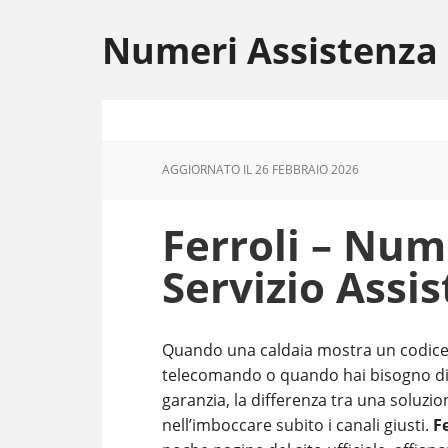
Skip
Skip
Skip
to
to
to
Numeri Assistenza
main
primary
footer
content
sidebar
AGGIORNATO IL
26 FEBBRAIO 2026
Ferroli – Num
Servizio Assis
Quando una caldaia mostra un codice 
telecomando o quando hai bisogno di
garanzia, la differenza tra una soluzio
nell’imboccare subito i canali giusti.
Fe