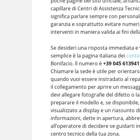
poche pagine del sito ufficiale, affian
capillare di Centri di Assistenza Tecn
significa parlare sempre con personale
garanzia e soprattutto evitare numeri 
interventi in maniera valida ai fini del
Se desideri una risposta immediata e 
semplice è la pagina italiana dei
conta
Bonifacio. Il numero è
+39 045 613941
Chiamare la sede è utile per orientar
quando vuoi essere instradato al repa
il collegamento per aprire un messaggi
devi allegare fotografie del difetto o
preparare il modello e, se disponibile
visualizzato a display e un riassunto 
informazioni, dette in apertura, abb
all’operatore di decidere se guidarti i
centro tecnico della tua zona.