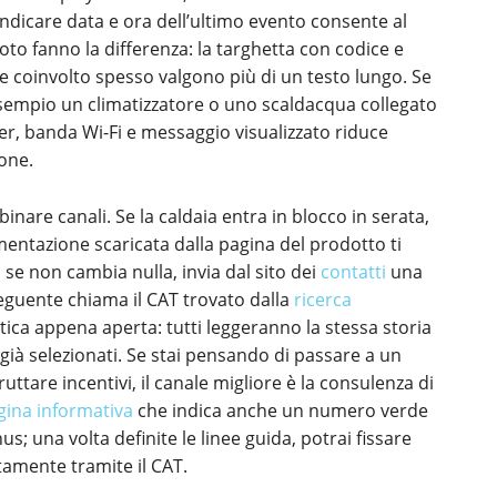
, indicare data e ora dell’ultimo evento consente al
foto fanno la differenza: la targhetta con codice e
re coinvolto spesso valgono più di un testo lungo. Se
esempio un climatizzatore o uno scaldacqua collegato
er, banda Wi-Fi e messaggio visualizzato riduce
ione.
inare canali. Se la caldaia entra in blocco in serata,
entazione scaricata dalla pagina del prodotto ti
 se non cambia nulla, invia dal sito dei
contatti
una
 seguente chiama il CAT trovato dalla
ricerca
tica appena aperta: tutti leggeranno la stessa storia
 già selezionati. Se stai pensando di passare a un
uttare incentivi, il canale migliore è la consulenza di
gina informativa
che indica anche un numero verde
; una volta definite le linee guida, potrai fissare
amente tramite il CAT.