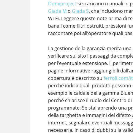
Domiproject
si scaricano manuali in p
Giada M
o
Giada S
, che includono man
Wi-Fi. Leggere queste note prima di t
banali come filtri ostruiti, pressioni 
raccontare poi all’operatore quali pass
La gestione della garanzia merita una 
verificare sul sito i passaggi da compl
per l’eventuale estensione. Il perimet
pagine informative raggiungibili dall’
copertura è descritto su
ferroli.com/i
perché indica quali prodotti possono 
esempio le caldaie della gamma Bluehe
perché chiarisce il ruolo del Centro di 
programmate. Se stai aprendo una prat
della targhetta e immagini del difetto 
internet, segnalare eventuali messaggi
necessaria. In caso di dubbi sulla valid