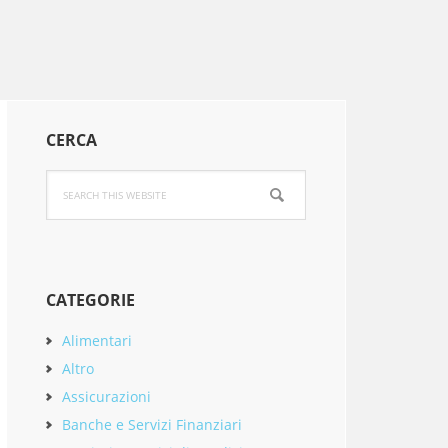
Primary
CERCA
Sidebar
Search
this
website
CATEGORIE
Alimentari
Altro
Assicurazioni
Banche e Servizi Finanziari