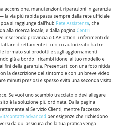
ma accensione, manutenzioni, riparazioni in garanzia
 — la via più rapida passa sempre dalla rete ufficiale
appa si raggiunge dall’hub
Rete Assistenza
, che
da alla ricerca locale, e dalla pagina
Centri
ve inserendo provincia o CAP ottieni i riferimenti dei
ntattare direttamente il centro autorizzato ha tre
ale formato sui prodotti e sugli aggiornamenti
ndo già a bordo i ricambi idonei al tuo modello e
ai fini della garanzia. Presentarti con una foto nitida
 con la descrizione del sintomo e con un breve video
e minuti preziosi e spesso evita una seconda visita.
voce. Se vuoi uno scambio tracciato o devi allegare
l sito è la soluzione più ordinata. Dalla pagina
irettamente al Servizio Clienti, mentre l’accesso
m/it/contatti-advanced
per esigenze che richiedono
versi da qui assicura che la tua pratica venga