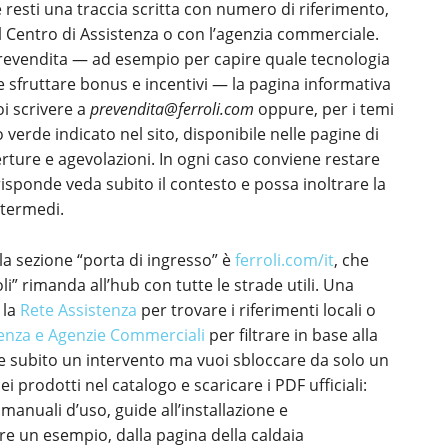
 resti una traccia scritta con numero di riferimento,
il Centro di Assistenza o con l’agenzia commerciale.
prevendita — ad esempio per capire quale tecnologia
e sfruttare bonus e incentivi — la pagina informativa
i scrivere a
prevendita@ferroli.com
oppure, per i temi
ro verde indicato nel sito, disponibile nelle pagine di
ture e agevolazioni. In ogni caso conviene restare
 risponde veda subito il contesto e possa inoltrare la
ntermedi.
 la sezione “porta di ingresso” è
ferroli.com/it
, che
li” rimanda all’hub con tutte le strade utili. Una
 la
Rete Assistenza
per trovare i riferimenti locali o
tenza e Agenzie Commerciali
per filtrare in base alla
re subito un intervento ma vuoi sbloccare da solo un
i prodotti nel catalogo e scaricare i PDF ufficiali:
anuali d’uso, guide all’installazione e
e un esempio, dalla pagina della caldaia