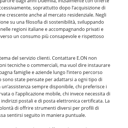
a partire dagli anni Duemila, inizialmente con offerte
 successivamente, soprattutto dopo l’acquisizione di
one crescente anche al mercato residenziale. Negli
one su una filosofia di sostenibilità, sviluppando
i nelle regioni italiane e accompagnando privati e
e verso un consumo più consapevole e rispettoso
 tema del servizio clienti. Contattare E.ON non
ioni tecniche o commerciali, ma vuol dire instaurare
agna famiglie e aziende lungo l’intero percorso
o sono state pensate per adattarsi a ogni tipo di
va un’assistenza sempre disponibile, chi preferisce i
servata o l’applicazione mobile, chi invece necessita di
dirizzi postali e di posta elettronica certificata. La
lontà di offrire strumenti diversi per profili di
ossa sentirsi seguito in maniera puntuale.