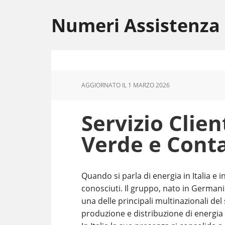
Skip
Skip
Skip
to
to
to
Numeri Assistenza
main
primary
footer
content
sidebar
AGGIORNATO IL
1 MARZO 2026
Servizio Clie
Verde e Conta
Quando si parla di energia in Italia e
conosciuti. Il gruppo, nato in German
una delle principali multinazionali del
produzione e distribuzione di energia t