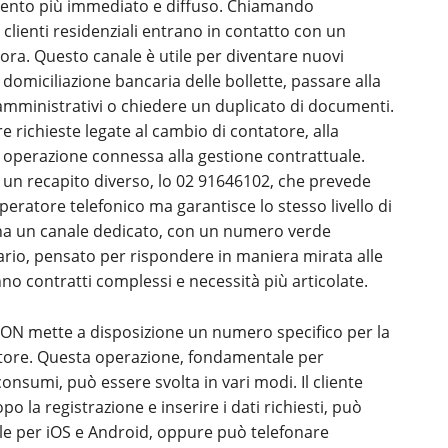
mento più immediato e diffuso. Chiamando
 i clienti residenziali entrano in contatto con un
i ora. Questo canale è utile per diventare nuovi
la domiciliazione bancaria delle bollette, passare alla
i amministrativi o chiedere un duplicato di documenti.
 richieste legate al cambio di contatore, alla
ra operazione connessa alla gestione contrattuale.
le un recapito diverso, lo 02 91646102, che prevede
peratore telefonico ma garantisce lo stesso livello di
ha un canale dedicato, con un numero verde
rario, pensato per rispondere in maniera mirata alle
o contratti complessi e necessità più articolate.
, E.ON mette a disposizione un numero specifico per la
atore. Questa operazione, fondamentale per
consumi, può essere svolta in vari modi. Il cliente
o la registrazione e inserire i dati richiesti, può
bile per iOS e Android, oppure può telefonare