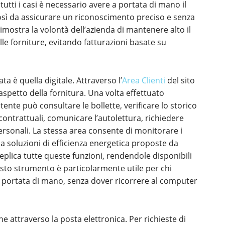
 tutti i casi è necessario avere a portata di mano il
 così da assicurare un riconoscimento preciso e senza
mostra la volontà dell’azienda di mantenere alto il
elle forniture, evitando fatturazioni basate su
a è quella digitale. Attraverso l’
Area Clienti
del sito
aspetto della fornitura. Una volta effettuato
utente può consultare le bollette, verificare lo storico
ontrattuali, comunicare l’autolettura, richiedere
personali. La stessa area consente di monitorare i
a soluzioni di efficienza energetica proposte da
plica tutte queste funzioni, rendendole disponibili
to strumento è particolarmente utile per chi
 a portata di mano, senza dover ricorrere al computer
e attraverso la posta elettronica. Per richieste di