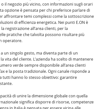
io o il negozio più vicino, con informazioni sugli orari
esta opzione è pensata per chi preferisce parlare di
r affrontare temi complessi come la sottoscrizione
oluzioni di efficienza energetica. Nei punti E.ON è
a registrazione all’area clienti, per la
elle pratiche che talvolta possono risultare più
n operatore.
 a un singolo gesto, ma diventa parte di un
la vita del cliente. L’azienda ha scelto di mantenere
al numero verde sempre disponibile all’area clienti
l fax e la posta tradizionale. Ogni canale risponde a
a tutti hanno lo stesso obiettivo: garantire
stante.
apacità di unire la dimensione globale con quella
rnazionale significa disporre di risorse, competenze
nza in Italia è pensata per essere vicina alle