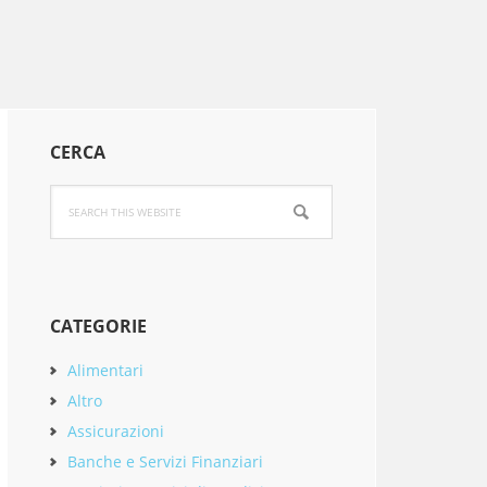
Primary
CERCA
Sidebar
Search
this
website
CATEGORIE
Alimentari
Altro
Assicurazioni
Banche e Servizi Finanziari