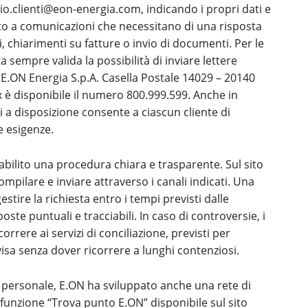
zio.clienti@eon-energia.com, indicando i propri dati e
tto a comunicazioni che necessitano di una risposta
 chiarimenti su fatture o invio di documenti. Per le
a sempre valida la possibilità di inviare lettere
o E.ON Energia S.p.A. Casella Postale 14029 – 20140
ax è disponibile il numero 800.999.599. Anche in
i a disposizione consente a ciascun cliente di
e esigenze.
abilito una procedura chiara e trasparente. Sul sito
ompilare e inviare attraverso i canali indicati. Una
estire la richiesta entro i tempi previsti dalle
te puntuali e tracciabili. In caso di controversie, i
icorrere ai servizi di conciliazione, previsti per
isa senza dover ricorrere a lunghi contenziosi.
e personale, E.ON ha sviluppato anche una rete di
la funzione “Trova punto E.ON” disponibile sul sito