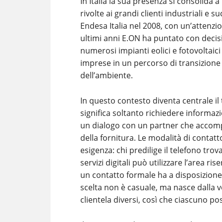
In Italia la sua presenza si consolida 
rivolte ai grandi clienti industriali e
Endesa Italia nel 2008, con un’attenzi
ultimi anni E.ON ha puntato con decisi
numerosi impianti eolici e fotovoltaic
imprese in un percorso di transizion
dell’ambiente.
In questo contesto diventa centrale il
significa soltanto richiedere informaz
un dialogo con un partner che accomp
della fornitura. Le modalità di contatt
esigenza: chi predilige il telefono tro
servizi digitali può utilizzare l’area ri
un contatto formale ha a disposizione in
scelta non è casuale, ma nasce dalla vo
clientela diversi, così che ciascuno p