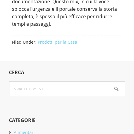
documentazione. Questo mix, in cui la voce
sblocca l’urgenza e il portale conserva la storia
completa, è spesso il più efficace per ridurre
tempi e passaggi.
Filed Under:
Prodotti per la Casa
Primary
CERCA
Sidebar
Search
this
website
CATEGORIE
Alimentari