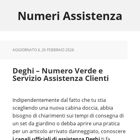
Skip
Skip
Skip
to
to
to
Numeri Assistenza
main
primary
footer
content
sidebar
AGGIORNATO IL
26 FEBBRAIO 2026
Deghi – Numero Verde e
Servizio Assistenza Clienti
Indipendentemente dal fatto che tu stia
scegliendo una nuova cabina doccia, abbia
bisogno di chiarimenti sui tempi di consegna di
un set da giardino o debba aprire una pratica
per un articolo arrivato danneggiato, conoscere
i canali ufficiali di assistenza Deghi
ti fa