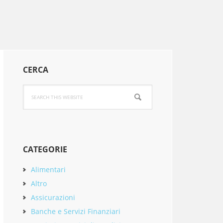
Primary
CERCA
Sidebar
Search
this
website
CATEGORIE
Alimentari
Altro
Assicurazioni
Banche e Servizi Finanziari