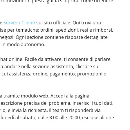
 promozioni. In questa guida scoprirai come ottenere
ne
Servizio Clienti
sul sito ufficiale. Qui trovi una
 per tematiche: ordini, spedizioni, resi e rimborsi,
negozi. Ogni sezione contiene risposte dettagliate
ma in modo autonomo.
at online. Facile da attivare, ti consente di parlare
a andare nella sezione assistenza, cliccare su
ra cui assistenza ordine, pagamento, promozioni o
sta tramite modulo web. Accedi alla pagina
escrizione precisa del problema, inserisci i tuoi dati,
, e invia la richiesta. Il team ti risponderà via
l lunedì al sabato, dalle 8:00 alle 20:00, escluse alcune