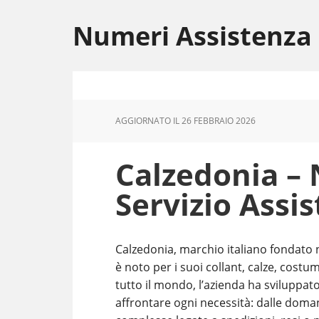
Skip
Skip
Skip
to
to
to
Numeri Assistenza
main
primary
footer
content
sidebar
AGGIORNATO IL
26 FEBBRAIO 2026
Calzedonia –
Servizio Assis
Calzedonia, marchio italiano fondato 
è noto per i suoi collant, calze, costu
tutto il mondo, l’azienda ha sviluppato
affrontare ogni necessità: dalle dom