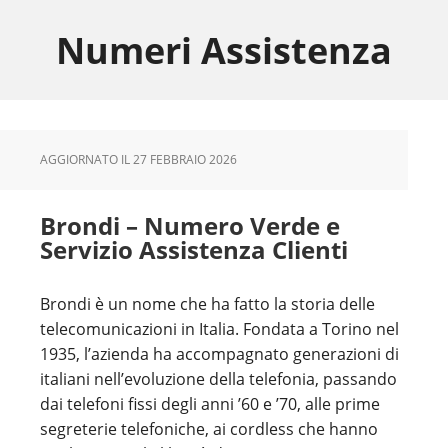
Skip
Skip
Skip
to
to
to
Numeri Assistenza
main
primary
footer
content
sidebar
AGGIORNATO IL
27 FEBBRAIO 2026
Brondi – Numero Verde e
Servizio Assistenza Clienti
Brondi è un nome che ha fatto la storia delle
telecomunicazioni in Italia. Fondata a Torino nel
1935, l’azienda ha accompagnato generazioni di
italiani nell’evoluzione della telefonia, passando
dai telefoni fissi degli anni ’60 e ’70, alle prime
segreterie telefoniche, ai cordless che hanno