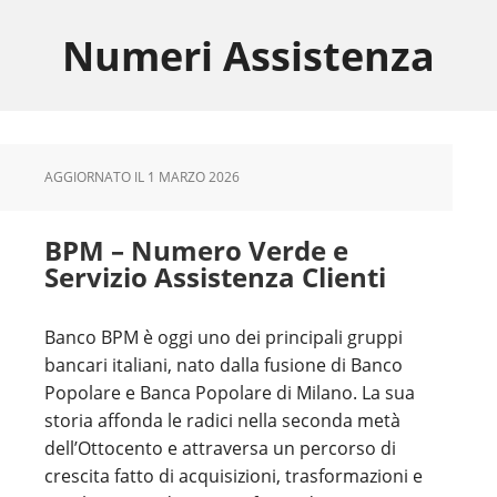
Skip
Skip
Skip
to
to
to
Numeri Assistenza
main
primary
footer
content
sidebar
AGGIORNATO IL
1 MARZO 2026
BPM – Numero Verde e
Servizio Assistenza Clienti
Banco BPM è oggi uno dei principali gruppi
bancari italiani, nato dalla fusione di Banco
Popolare e Banca Popolare di Milano. La sua
storia affonda le radici nella seconda metà
dell’Ottocento e attraversa un percorso di
crescita fatto di acquisizioni, trasformazioni e