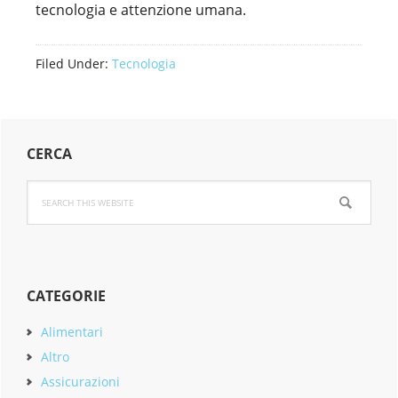
tecnologia e attenzione umana.
Filed Under:
Tecnologia
Primary
CERCA
Sidebar
Search
this
website
CATEGORIE
Alimentari
Altro
Assicurazioni