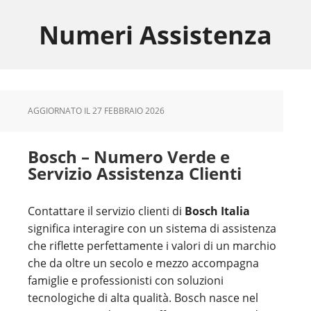
Skip
Skip
Skip
to
to
to
Numeri Assistenza
main
primary
footer
content
sidebar
AGGIORNATO IL
27 FEBBRAIO 2026
Bosch – Numero Verde e
Servizio Assistenza Clienti
Contattare il servizio clienti di
Bosch Italia
significa interagire con un sistema di assistenza
che riflette perfettamente i valori di un marchio
che da oltre un secolo e mezzo accompagna
famiglie e professionisti con soluzioni
tecnologiche di alta qualità. Bosch nasce nel