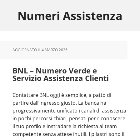
Skip
Skip
Skip
to
to
to
Numeri Assistenza
main
primary
footer
content
sidebar
AGGIORNATO IL
4 MARZO 2026
BNL – Numero Verde e
Servizio Assistenza Clienti
Contattare BNL oggi è semplice, a patto di
partire dall’ingresso giusto. La banca ha
progressivamente unificato i canali di assistenza
in pochi percorsi chiari, pensati per riconoscere
il tuo profilo e instradare la richiesta al team
competente senza attese inutili. I pilastri sono il