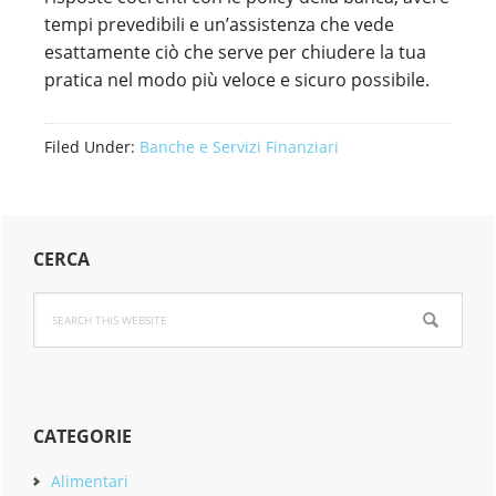
tempi prevedibili e un’assistenza che vede
esattamente ciò che serve per chiudere la tua
pratica nel modo più veloce e sicuro possibile.
Filed Under:
Banche e Servizi Finanziari
Primary
CERCA
Sidebar
Search
this
website
CATEGORIE
Alimentari