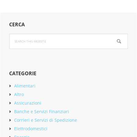
Primary
CERCA
Sidebar
Search
this
website
CATEGORIE
Alimentari
Altro
Assicurazioni
Banche e Servizi Finanziari
Corrieri e Servizi di Spedizione
Elettrodomestici