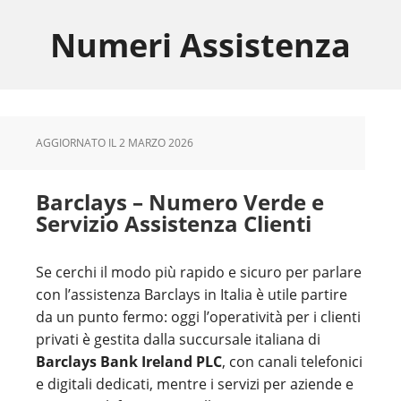
Skip
Skip
Skip
to
to
to
Numeri Assistenza
main
primary
footer
content
sidebar
AGGIORNATO IL
2 MARZO 2026
Barclays – Numero Verde e
Servizio Assistenza Clienti
Se cerchi il modo più rapido e sicuro per parlare
con l’assistenza Barclays in Italia è utile partire
da un punto fermo: oggi l’operatività per i clienti
privati è gestita dalla succursale italiana di
Barclays Bank Ireland PLC
, con canali telefonici
e digitali dedicati, mentre i servizi per aziende e