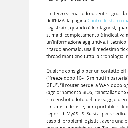
Un terzo scenario frequente riguarda 
dell’RMA, la pagina
Controllo stato ri
registrato, quando è in diagnosi, qua
stima di completamento è indicativa m
un’informazione aggiuntiva, il tecnico ti
ritardo anomalo, usa il medesimo tic
thread mantiene tutta la cronologia i
Qualche consiglio per un contatto eff
(“freeze dopo 10–15 minuti in batteria
GPU”, “il router perde la WAN dopo ogn
(aggiornamento BIOS, reinstallazione dr
screenshot o foto del messaggio d’erro
il numero di serie; per i portatili incl
report di MyASUS. Se stai per spedire il
caso di problemi logistici, avere una p