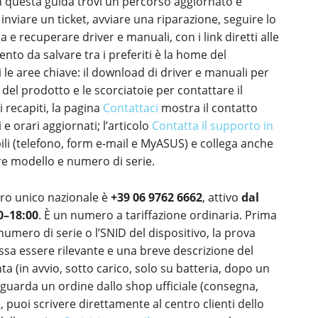
. In questa guida trovi un percorso aggiornato e
inviare un ticket, avviare una riparazione, seguire lo
 e recuperare driver e manuali, con i link diretti alle
mento da salvare tra i preferiti è la home del
i le aree chiave: il download di driver e manuali per
 del prodotto e le scorciatoie per contattare il
i recapiti, la pagina
Contattaci
mostra il contatto
i e orari aggiornati; l’articolo
Contatta il supporto in
bili (telefono, form e-mail e MyASUS) e collega anche
re modello e numero di serie.
ero unico nazionale è
+39 06 9762 6662
, attivo
dal
0–18:00
. È un numero a tariffazione ordinaria. Prima
numero di serie o l’SNID del dispositivo, la prova
ssa essere rilevante e una breve descrizione del
 (in avvio, sotto carico, solo su batteria, dopo un
riguarda un ordine dallo shop ufficiale (consegna,
puoi scrivere direttamente al centro clienti dello