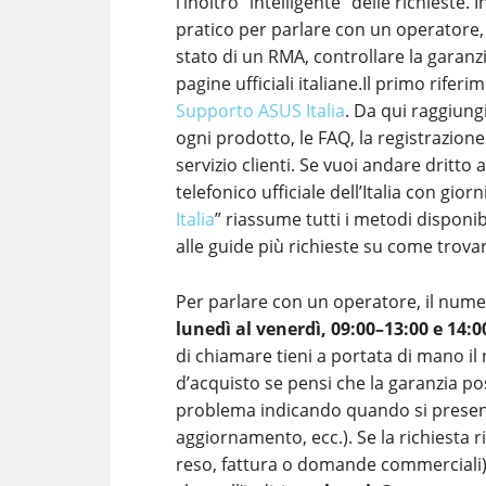
l’inoltro “intelligente” delle richieste
pratico per parlare con un operatore, 
stato di un RMA, controllare la garanzia
pagine ufficiali italiane.Il primo riferi
Supporto ASUS Italia
. Da qui raggiung
ogni prodotto, le FAQ, la registrazione
servizio clienti. Se vuoi andare dritto a
telefonico ufficiale dell’Italia con giorn
Italia
” riassume tutti i metodi disponi
alle guide più richieste su come trova
Per parlare con un operatore, il num
lunedì al venerdì, 09:00–13:00 e 14:0
di chiamare tieni a portata di mano il 
d’acquisto se pensi che la garanzia po
problema indicando quando si presenta
aggiornamento, ecc.). Se la richiesta 
reso, fattura o domande commerciali), 