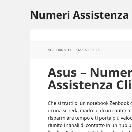
Skip
Skip
Skip
to
to
to
Numeri Assistenza
main
primary
footer
content
sidebar
AGGIORNATO IL
2 MARZO 2026
Asus – Numero
Assistenza Cl
Che si tratti di un notebook Zenbook 
di una scheda madre o di un router, e
risparmiare tempo e ti porta più veloc
riunito i canali di contatto in un hub 