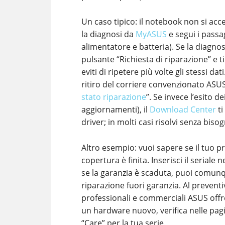
Un caso tipico: il notebook non si ac
la diagnosi da
MyASUS
e segui i passag
alimentatore e batteria). Se la diagnos
pulsante “Richiesta di riparazione” e 
eviti di ripetere più volte gli stessi dati
ritiro del corriere convenzionato ASUS
stato riparazione
”. Se invece l’esito 
aggiornamenti), il
Download Center
ti
driver; in molti casi risolvi senza bisog
Altro esempio: vuoi sapere se il tuo pr
copertura è finita. Inserisci il seriale 
se la garanzia è scaduta, puoi comunq
riparazione fuori garanzia. Al prevent
professionali e commerciali ASUS offre 
un hardware nuovo, verifica nelle pag
“Care” per la tua serie.