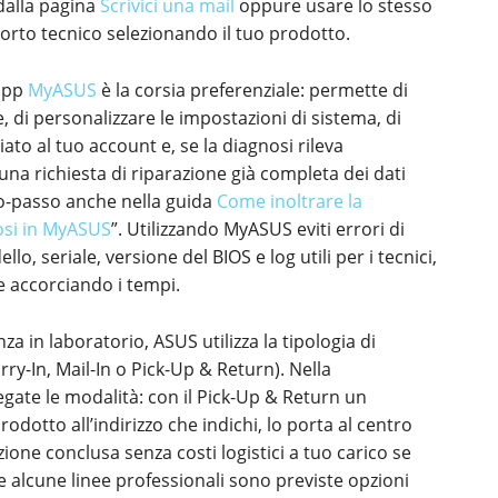
alla pagina
Scrivici una mail
oppure usare lo stesso
porto tecnico selezionando il tuo prodotto.
’app
MyASUS
è la corsia preferenziale: permette di
, di personalizzare le impostazioni di sistema, di
iato al tuo account e, se la diagnosi rileva
una richiesta di riparazione già completa dei dati
so-passo anche nella guida
Come inoltrare la
nosi in MyASUS
”. Utilizzando MyASUS eviti errori di
o, seriale, versione del BIOS e log utili per i tecnici,
e accorciando i tempi.
za in laboratorio, ASUS utilizza la tipologia di
ry-In, Mail-In o Pick-Up & Return). Nella
ate le modalità: con il Pick-Up & Return un
odotto all’indirizzo che indichi, lo porta al centro
zione conclusa senza costi logistici a tuo carico se
r e alcune linee professionali sono previste opzioni