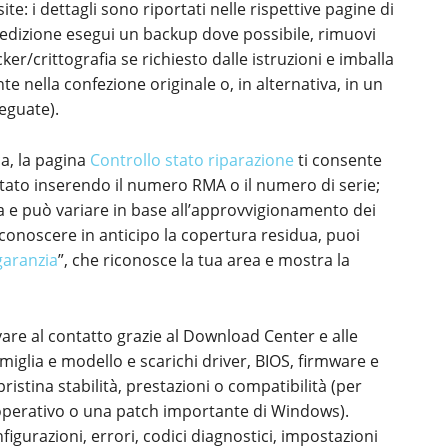
e: i dettagli sono riportati nelle rispettive pagine di
 spedizione esegui un backup dove possibile, rimuovi
cker/crittografia se richiesto dalle istruzioni e imballa
te nella confezione originale o, in alternativa, in un
eguate).
a, la pagina
Controllo stato riparazione
ti consente
stato inserendo il numero RMA o il numero di serie;
a e può variare in base all’approvvigionamento dei
e conoscere in anticipo la copertura residua, puoi
garanzia
”, che riconosce la tua area e mostra la
vare al contatto grazie al Download Center e alle
miglia e modello e scarichi driver, BIOS, firmware e
stina stabilità, prestazioni o compatibilità (per
perativo o una patch importante di Windows).
gurazioni, errori, codici diagnostici, impostazioni