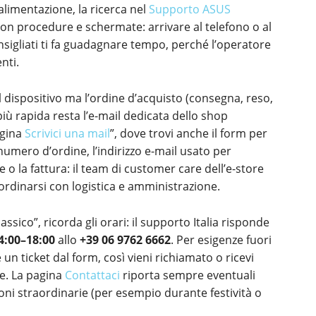
 alimentazione, la ricerca nel
Supporto ASUS
i con procedure e schermate: arrivare al telefono o al
sigliati ti fa guadagnare tempo, perché l’operatore
nti.
l dispositivo ma l’ordine d’acquisto (consegna, reso,
 più rapida resta l’e-mail dedicata dello shop
agina
Scrivici una mail
”, dove trovi anche il form per
 numero d’ordine, l’indirizzo e-mail usato per
e o la fattura: il team di customer care dell’e-store
oordinarsi con logistica e amministrazione.
assico”, ricorda gli orari: il supporto Italia risponde
14:00–18:00
allo
+39 06 9762 6662
. Per esigenze fuori
 un ticket dal form, così vieni richiamato o ricevi
le. La pagina
Contattaci
riporta sempre eventuali
ni straordinarie (per esempio durante festività o