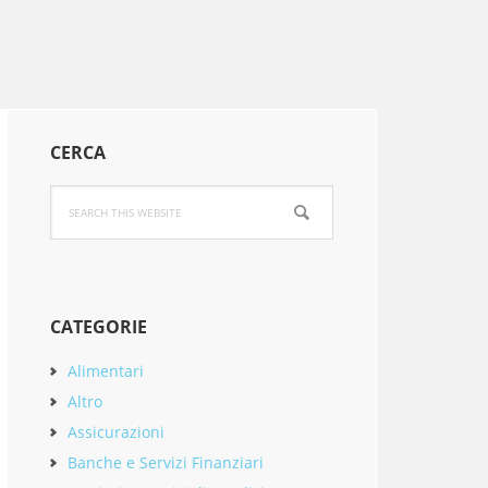
Primary
CERCA
Sidebar
Search
this
website
CATEGORIE
Alimentari
Altro
Assicurazioni
Banche e Servizi Finanziari