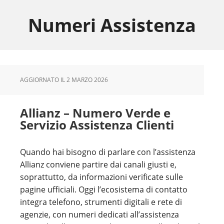
Skip
Skip
Skip
to
to
to
Numeri Assistenza
main
primary
footer
content
sidebar
AGGIORNATO IL
2 MARZO 2026
Allianz – Numero Verde e
Servizio Assistenza Clienti
Quando hai bisogno di parlare con l’assistenza
Allianz conviene partire dai canali giusti e,
soprattutto, da informazioni verificate sulle
pagine ufficiali. Oggi l’ecosistema di contatto
integra telefono, strumenti digitali e rete di
agenzie, con numeri dedicati all’assistenza