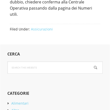
dubbio, chiedere conferma alla Centrale
Operativa passando dalla pagina dei Numeri
utili.
Filed Under:
Assicurazioni
Primary
CERCA
Sidebar
Search
this
website
CATEGORIE
Alimentari