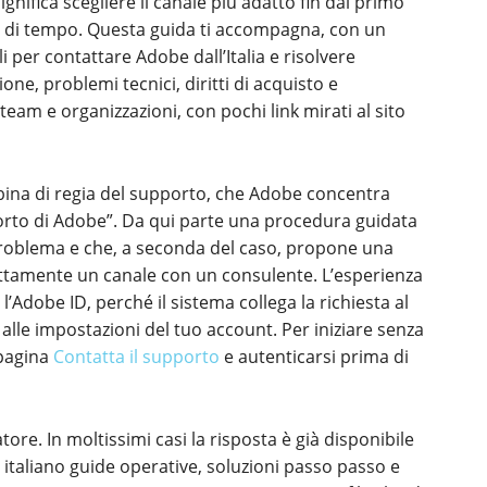
nifica scegliere il canale più adatto fin dal primo
e di tempo. Questa guida ti accompagna, con un
li per contattare Adobe dall’Italia e risolvere
ne, problemi tecnici, diritti di acquisto e
eam e organizzazioni, con pochi link mirati al sito
cabina di regia del supporto, che Adobe concentra
pporto di Adobe”. Da qui parte una procedura guidata
i problema e che, a seconda del caso, propone una
ettamente un canale con un consulente. L’esperienza
’Adobe ID, perché il sistema collega la richiesta al
e alle impostazioni del tuo account. Per iniziare senza
 pagina
Contatta il supporto
e autenticarsi prima di
re. In moltissimi casi la risposta è già disponibile
n italiano guide operative, soluzioni passo passo e