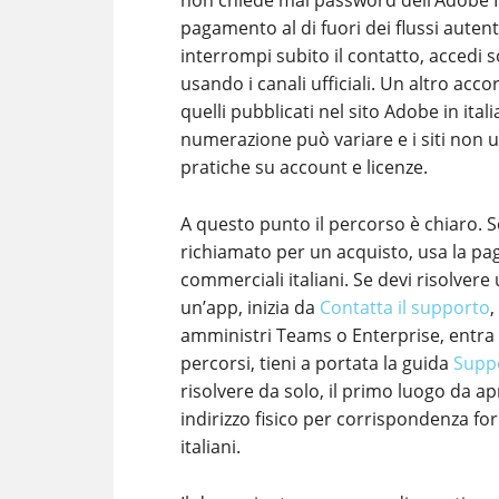
non chiede mai password dell’Adobe ID,
pagamento al di fuori dei flussi autenti
interrompi subito il contatto, accedi s
usando i canali ufficiali. Un altro acc
quelli pubblicati nel sito Adobe in ital
numerazione può variare e i siti non u
pratiche su account e licenze.
A questo punto il percorso è chiaro. S
richiamato per un acquisto, usa la pa
commerciali italiani. Se devi risolve
un’app, inizia da
Contatta il supporto
,
amministri Teams o Enterprise, entra 
percorsi, tieni a portata la guida
Suppo
risolvere da solo, il primo luogo da apr
indirizzo fisico per corrispondenza for
italiani.