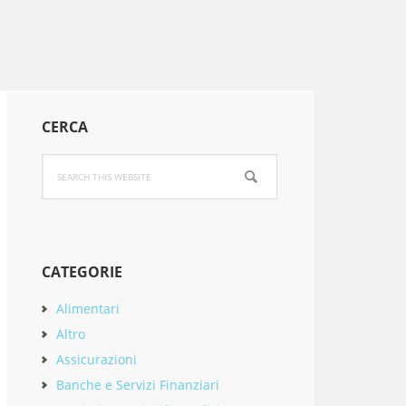
Primary
CERCA
Sidebar
Search
this
website
CATEGORIE
Alimentari
Altro
Assicurazioni
Banche e Servizi Finanziari