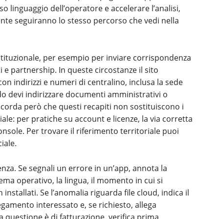
so linguaggio dell’operatore e accelerare l’analisi,
ente seguiranno lo stesso percorso che vedi nella
istituzionale, per esempio per inviare corrispondenza
 e partnership. In queste circostanze il sito
 con indirizzi e numeri di centralino, inclusa la sede
do devi indirizzare documenti amministrativi o
Ricorda però che questi recapiti non sostituiscono i
le: per pratiche su account e licenze, la via corretta
onsole. Per trovare il riferimento territoriale puoi
ciale.
enza. Se segnali un errore in un’app, annota la
ema operativo, la lingua, il momento in cui si
installati. Se l’anomalia riguarda file cloud, indica il
legamento interessato e, se richiesto, allega
a questione è di fatturazione, verifica prima