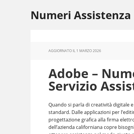
Skip
Skip
Skip
to
to
to
Numeri Assistenza
main
primary
footer
content
sidebar
AGGIORNATO IL
1 MARZO 2026
Adobe – Nume
Servizio Assis
Quando si parla di creatività digitale
standard. Dalle applicazioni per l’editi
progettazione grafica alla firma elettr
dell’azienda californiana copre bisogni