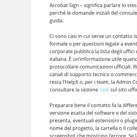
Acrobat Sign – significa parlare lo stes
perché le domande iniziali del consul
guida.
Ci sono casi in cui serve un contatto 
formale o per questioni legate a eventi
corporate pubblica la lista degli uffici
italiana. È un’informazione utile quan
protocollare comunicazioni ufficiali. 
canali di supporto tecnico o commercia
resta l’HelpX o, per i team, la Admin C
consultare la sezione
Sedi
sul sito uffi
Preparare bene il contatto fa la differ
versione esatta del software e del sist
presenta, eventuali estensioni o plugin 
nome del progetto, la cartella o il col
screenshot che mostrino l’errore. Se l