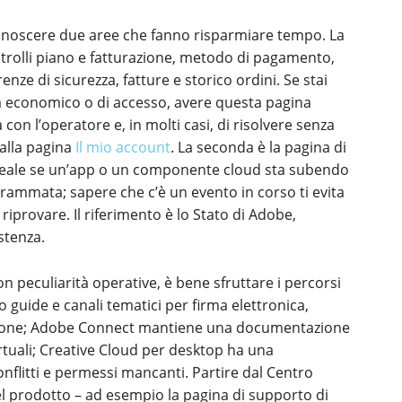
le conoscere due aree che fanno risparmiare tempo. La
trolli piano e fatturazione, metodo di pagamento,
renze di sicurezza, fatture e storico ordini. Se stai
a economico o di accesso, avere questa pagina
 con l’operatore e, in molti casi, di risolvere senza
dalla pagina
Il mio account
. La seconda è la pagina di
o reale se un’app o un componente cloud sta subendo
ammata; sapere che c’è un evento in corso ti evita
 riprovare. Il riferimento è lo Stato di Adobe,
stenza.
n peculiarità operative, è bene sfruttare i percorsi
 guide e canali tematici per firma elettronica,
ovazione; Adobe Connect mantiene una documentazione
irtuali; Creative Cloud per desktop ha una
onflitti e permessi mancanti. Partire dal Centro
el prodotto – ad esempio la pagina di supporto di