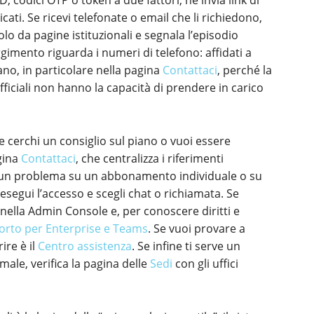
 codici OTP o token a due fattori, né invia link di
cati. Se ricevi telefonate o email che li richiedono,
olo da pagine istituzionali e segnala l’episodio
orgimento riguarda i numeri di telefono: affidati a
iano, in particolare nella pagina
Contattaci
, perché la
fficiali non hanno la capacità di prendere in carico
e cerchi un consiglio sul piano o vuoi essere
gina
Contattaci
, che centralizza i riferimenti
re un problema su un abbonamento individuale o su
 esegui l’accesso e scegli chat o richiamata. Se
nella Admin Console e, per conoscere diritti e
rto per Enterprise e Teams
. Se vuoi provare a
ire è il
Centro assistenza
. Se infine ti serve un
male, verifica la pagina delle
Sedi
con gli uffici